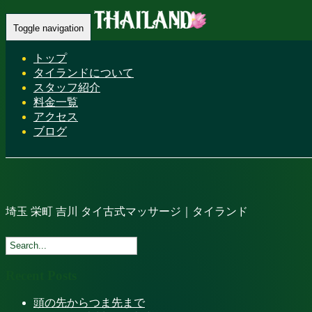
Home
-
埼玉 栄町 吉川…
Toggle navigation
トップ
タイランドについて
スタッフ紹介
料金一覧
アクセス
ブログ
埼玉 栄町 吉川 タイ古式マッサージ｜タイランド
Recent Posts
頭の先からつま先まで