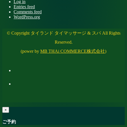
Log in
Entries feed
Comments feed
WordPress.org
© Copyright タイランド タイマッサージ & スパ All Rights
Reserved.
(power by
MB THAi COMMERCE株式会社
)
×
ご予約